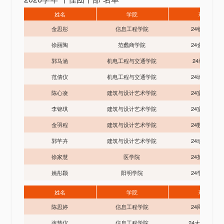
姓名
学院
班级
金思彤
信息工程学院
24物联1班
徐丽陶
范蠡商学院
24金融1班
郭马涵
机电工程与交通学院
24城信班
范倩仪
机电工程与交通学院
24城运2班
陈心凌
建筑与设计艺术学院
24室内2班
李锦琪
建筑与设计艺术学院
24室内3班
金羽程
建筑与设计艺术学院
24数艺2班
郭芊卉
建筑与设计艺术学院
24动漫2班
徐家慧
医学院
24护理5班
姚彤颖
阳明学院
24学前1班
姓名
学院
班级
陈思婷
信息工程学院
24网络1班
张慧仪
信息工程学院
24大数据2班