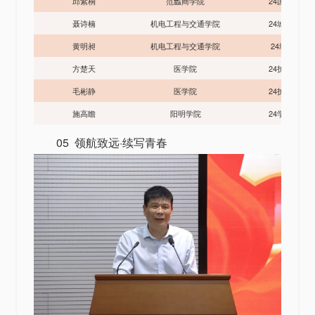
邱紫桐
范蠡商学院
24国贸2班
聂诗楠
机电工程与交通学院
24城运1班
黄明昶
机电工程与交通学院
24城信班
方楚天
医学院
24护理4班
毛彬静
医学院
24护理7班
施高瞻
阳明学院
24学前1班
05 领航致远·续写青春