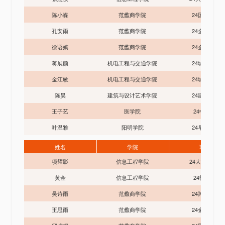
陈小蝶
范蠡商学院
24国贸3班
孔安雨
范蠡商学院
24金融2班
徐语嫔
范蠡商学院
24企管1班
蒋展颜
机电工程与交通学院
24城轨2班
金江敏
机电工程与交通学院
24城运3班
陈昊
建筑与设计艺术学院
24建筑1班
王子艺
医学院
24中医班
叶温雅
阳明学院
24早教3班
姓名
学院
班级
项耀影
信息工程学院
24大数据2班
黄金
信息工程学院
24软件班
吴诗雨
范蠡商学院
24跨境1班
王思雨
范蠡商学院
24金融2班