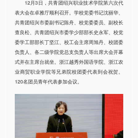
12月3日，共青团绍兴职业技术学院第六次代
表大会在卓雅厅顺利召开。学校党委书记沈丽华、
共青团绍兴市委副书记陈舟、校党委委员、副校长
查良松、共青团绍兴市委学少部部长史永军、校党
委学工部部长丁坚江、校工会主席周旭丹、校团委
负责人、各二级学院党总支负责人等出席大会开幕
式并在主席台就坐。浙江越秀外国语学院、浙江农
业商贸职业学院等兄弟院校团委代表到会祝贺。
120名团员青年代表参加会议。