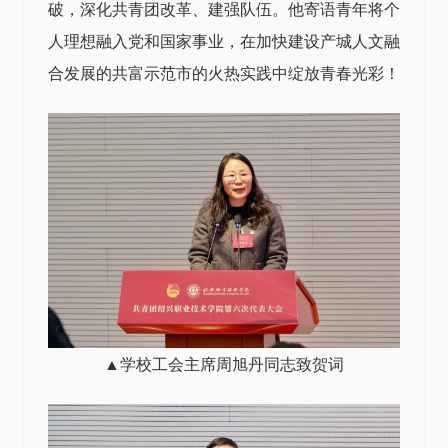
破，深化共青团改革、建强队伍。他寄语青年将个
人理想融入党和国家事业，在加快建设产城人文融
合发展的共富示范市的火热实践中绽放青春光彩！
▲学校工会主席周旭丹同志致贺词