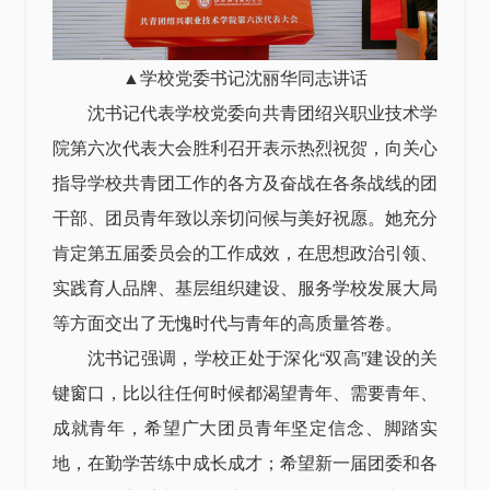
▲学校党委书记沈丽华同志讲话
沈书记代表学校党委向共青团绍兴职业技术学
院第六次代表大会胜利召开表示热烈祝贺，向关心
指导学校共青团工作的各方及奋战在各条战线的团
干部、团员青年致以亲切问候与美好祝愿。她充分
肯定第五届委员会的工作成效，在思想政治引领、
实践育人品牌、基层组织建设、服务学校发展大局
等方面交出了无愧时代与青年的高质量答卷。
沈书记强调，学校正处于深化“双高”建设的关
键窗口，比以往任何时候都渴望青年、需要青年、
成就青年，希望广大团员青年坚定信念、脚踏实
地，在勤学苦练中成长成才；希望新一届团委和各