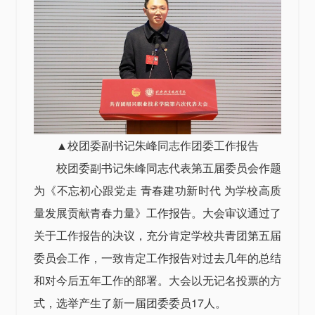
▲校团委副书记朱峰同志作团委工作报告
校团委副书记朱峰同志代表第五届委员会作题
为《不忘初心跟党走 青春建功新时代 为学校高质
量发展贡献青春力量》工作报告。大会审议通过了
关于工作报告的决议，充分肯定学校共青团第五届
委员会工作，一致肯定工作报告对过去几年的总结
和对今后五年工作的部署。大会以无记名投票的方
式，选举产生了新一届团委委员17人。