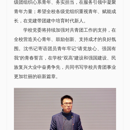
级团组织心系青年、务实担当，在服务引领中凝聚
青年力量；希望全校各级党组织重视青年、赋能成
长，在党建带团建中培育时代新人。
学校党委将持续加强对共青团工作的支持，在
全校营造关心青年、鼓励创新、支持成才的良好氛
围。沈书记寄语团员青年牢记“请党放心、强国有
我”的青春誓言，在学校“双高”建设和强国建设、民
族复兴大业中奋勇争先，共同书写学校共青团事业
更加壮丽的崭新篇章。